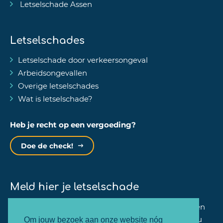
Letselschade Assen
Letselschades
Letselschade door verkeersongeval
Arbeidsongevallen
Overige letselschades
Wat is letselschade?
Heb je recht op een vergoeding?
Doe de check!
Meld hier je letselschade
Binnen één minuut kan jij je zaak bij ons aanmelden
en zullen wij dezelfde werkdag nog contact met jou
Om jouw bezoek aan onze website nóg