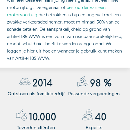
wanneer deze een aanrijding heeft gehad met een ‘niet
motorrijtuig’. De eigenaar of
bestuurder van een
motorvoertuig
die betrokken is bij een ongeval met een
zwakke verkeersdeelnemer, moet minimaal 50% van de
schade betalen. De aansprakelijkheid op grond van
artikel 185 WVW is een vorm van risicoaansprakelijkheid,
omdat schuld niet hoeft te worden aangetoond. We
leggen je hier uit hoe en wanneer je gebruik kunt maken
van Artikel 185 WVW.
2014
98
%
Ontstaan als familiebedrijf
Passende vergoedingen
10.000
40
Tevreden cliënten
Experts