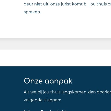
deur niet uit: onze jurist komt bij jou thuis
spreken.
Onze aanpak
Als we bij jou thuis langskomen, dan door
volgende stappen: