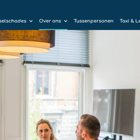
selschades
Over ons
Tussenpersonen
Taxi & L