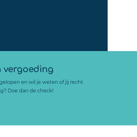
n vergoeding
elopen en wil je weten of jij recht
g? Doe dan de check!