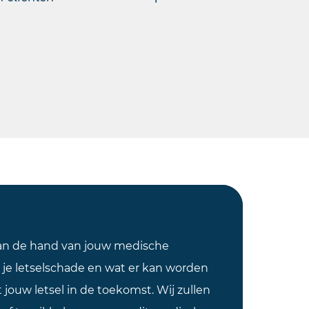
aan de hand van jouw medische
 je letselschade en wat er kan worden
jouw letsel in de toekomst. Wij zullen