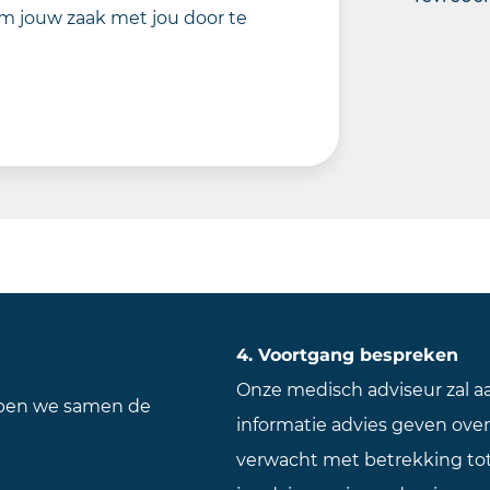
 om jouw zaak met jou door te
4. Voortgang bespreken
Onze medisch adviseur zal 
lopen we samen de
informatie advies geven over
verwacht met betrekking tot 