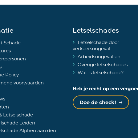
atie
Letselschades
Letselschade door
t Schade
verkeersongeval
tures
Arbeidsongevallen
enpersonen
Overige letselschades
s
Wat is letselschade?
e Policy
mene voorwaarden
Heb je recht op een vergo
ws
Doe de check!
hten
& Letselschade
lschade Leiden
lschade Alphen aan den