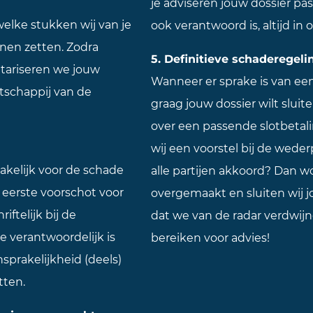
je adviseren jouw dossier pa
elke stukken wij van je
ook verantwoord is, altijd in 
nen zetten. Zodra
5. Definitieve schaderegel
ntariseren we jouw
Wanneer er sprake is van een
tschappij van de
graag jouw dossier wilt sluit
over een passende slotbetali
wij een voorstel bij de weder
rakelijk voor de schade
alle partijen akkoord? Dan wo
n eerste voorschot voor
overgemaakt en sluiten wij j
iftelijk bij de
dat we van de radar verdwijne
e verantwoordelijk is
bereiken voor advies!
sprakelijkheid (deels)
tten.