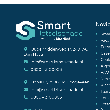
Navig
Smar
Vaca
Tuss
Oude Middenweg 17, 2491 AC
Case
Den Haag
Cooki
info@smartletselschade.nl
Alge
0800 – 3100003
FAQ
Nieu
Donau 2, 7908 HA Hoogeveen
Klac
info@smartletselschade.nl
Taxi 
0800 – 3100003
Letse
Letse
Rijn
66156262