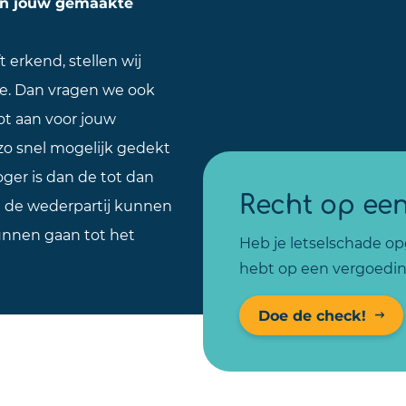
van jouw gemaakte
 erkend, stellen wij
e. Dan vragen we ook
ot aan voor jouw
 zo snel mogelijk gedekt
oger is dan de tot dan
Recht op ee
n de wederpartij kunnen
unnen gaan tot het
Heb je letselschade opg
hebt op een vergoedin
Doe de check!