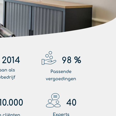
2014
98
%
aan als
Passende
ebedrijf
vergoedingen
10.000
40
Experts
 cliënten