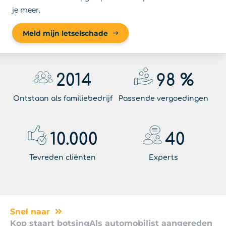
je meer.
Meld mijn letselschade
2014
98
%
Ontstaan als familiebedrijf
Passende vergoedingen
10.000
40
Tevreden cliënten
Experts
Snel naar
Kop staart botsing
Als automobilist aangereden