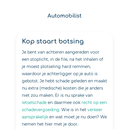
Automobilist
 staart botsing
Als aut
aange
ent van achteren aangereden voor
Betrokken zi
toplicht, in de file, na het inhalen of
nooit fijn. 
oest plotseling hard remmen,
letselschad
oor je achterligger op je auto is
ongemakken
st. Je hebt schade geleden en maakt
veel werk m
tra (medische) kosten die je anders
het gaat om
zou maken. Er is nu sprake van
letselschad
lschade
en daarmee ook
recht op een
hier uit wa
devergoeding
. Wie is in het
verkeer
onze letsels
rakelijk
en wat moet je nu doen? We
helpen.
 het hier met je door.