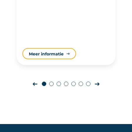
eer informatie
Meer inf