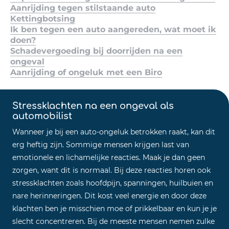
Aanrijding tegen stilstaande auto
Kettingbotsing
Ik ben tegen een auto aangereden, wat moet ik
doen?
Schadevergoeding bij doorrijden na een
ongeval
Aanrijding of ongeluk met een Biro
Stressklachten na een ongeval als
automobilist
Wanneer je bij een auto-ongeluk betrokken raakt, kan dit
erg heftig zijn. Sommige mensen krijgen last van
emotionele en lichamelijke reacties. Maak je dan geen
zorgen, want dit is normaal. Bij deze reacties horen ook
stressklachten zoals hoofdpijn, spanningen, huilbuien en
nare herinneringen. Dit kost veel energie en door deze
klachten ben je misschien moe of prikkelbaar en kun je je
slecht concentreren. Bij de meeste mensen nemen zulke