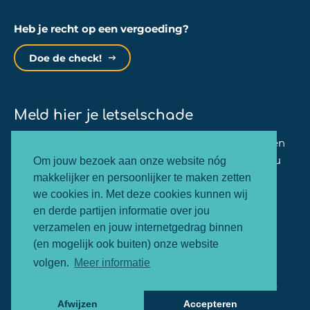
Heb je recht op een vergoeding?
Doe de check!
Meld hier je letselschade
Binnen één minuut kan jij je zaak bij ons aanmelden
en zullen wij dezelfde werkdag nog contact met jou
Om jouw bezoek aan onze website nóg
opnemen.
makkelijker en persoonlijker te maken zetten
we cookies in. Met deze cookies kunnen wij
en derde partijen informatie over jou
Letselschade melden
verzamelen en jouw internetgedrag binnen
(en mogelijk ook buiten) onze website
volgen.
Meer informatie
© 2026 - SMART letselschade
Cookie Policy
Webdesign &
realisatie:
Nextly
Afwijzen
Accepteren