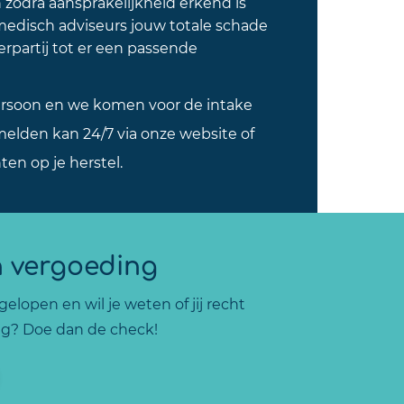
zodra aansprakelijkheid erkend is
disch adviseurs jouw totale schade
partij tot er een passende
persoon en we komen voor de intake
melden kan 24/7 via onze website of
hten op je herstel.
n vergoeding
elopen en wil je weten of jij recht
g? Doe dan de check!