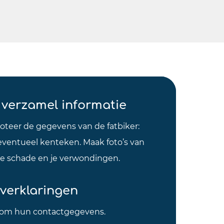
n verzamel informatie
Noteer de gegevens van de fatbiker:
eventueel kenteken. Maak foto’s van
ele schade en je verwondingen.
verklaringen
ag om hun contactgegevens.