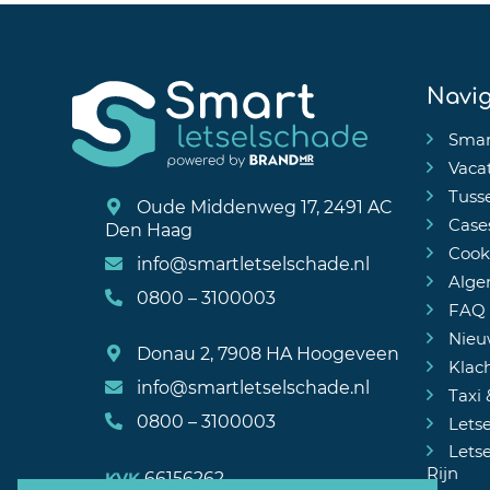
Navig
Smar
Vaca
Tuss
Oude Middenweg 17, 2491 AC
Case
Den Haag
Cooki
info@smartletselschade.nl
Alge
0800 – 3100003
FAQ
Nieu
Donau 2, 7908 HA Hoogeveen
Klac
info@smartletselschade.nl
Taxi 
0800 – 3100003
Letse
Letse
Rijn
66156262
KVK