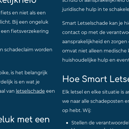
juridische hulp in te schakel
iets en niet als een
icht. Bij een ongeluk
Smart Letselschade kan je h
 een fietsverzekering
contact op met de verantwoor
aansprakelijkheid en zorgen 
een schadeclaim worden
omvat niet alleen medische 
huishoudelijke hulp en even
ke, is het belangrijk
Hoe Smart Lets
elijk is en wat je
aal van
letselschade
een
Elk letsel en elke situatie is
we naar alle schadeposten en 
op hebt. Wij:
eluk met een
Stellen de verantwoordeli