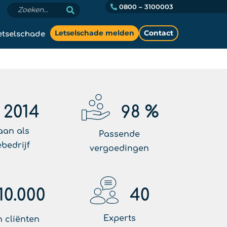
0800 – 3100003
etselschade
Letselschade melden
Contact
2014
98
%
aan als
Passende
ebedrijf
vergoedingen
10.000
40
Experts
 cliënten