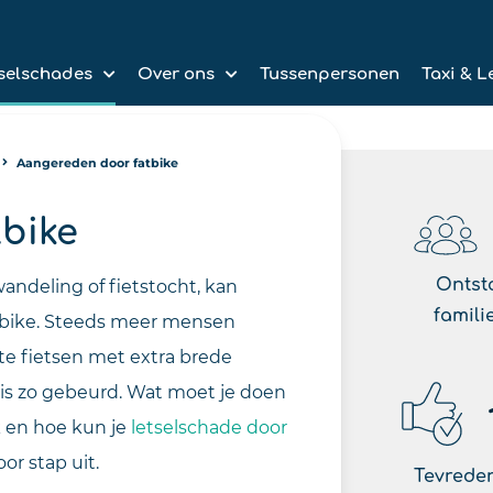
selschades
Over ons
Tussenpersonen
Taxi & L
Aangereden door fatbike
bike
Ontst
ndeling of fietstocht, kan
famili
tbike. Steeds meer mensen
te fietsen met extra brede
is zo gebeurd. Wat moet je doen
k en hoe kun je
letselschade door
or stap uit.
Tevreden