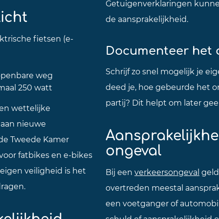
Getuigenverklaringen kunnen c
icht
de aansprakelijkheid.
ktrische fietsen (e-
Documenteer het 
Schrijf zo snel mogelijk je e
 openbare weg
deed je, hoe gebeurde het 
aal 250 watt
partij? Dit helpt om later gee
en wettelijke
t aan nieuwe
Aansprakelijkhei
r de Tweede Kamer
ongeval
voor fatbikes en e-bikes
 eigen veiligheid is het
Bij een
verkeersongeval
geldt
dragen.
overtreden meestal aansprakel
een voetganger of automobil
elijkheid
schuld of aansprakelijkheid o