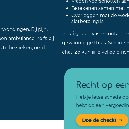
Vragen voorschotten aan 
Berekenen samen met me
Overleggen met de weder
slotbetaling is
rwondingen. Bij pijn,
Je krijgt één vaste contact
een ambulance. Zelfs bij
gewoon bij je thuis. Schade 
rts te bezoeken, omdat
chat. Zo kun jij je volledig ric
n.
Recht op ee
Heb je letselschade opg
hebt op een vergoedin
Doe de check!