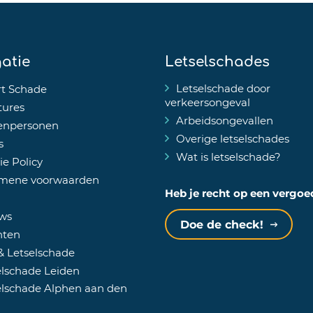
atie
Letselschades
Letselschade door
t Schade
verkeersongeval
tures
Arbeidsongevallen
enpersonen
Overige letselschades
s
Wat is letselschade?
e Policy
mene voorwaarden
Heb je recht op een vergo
ws
Doe de check!
hten
& Letselschade
lschade Leiden
lschade Alphen aan den