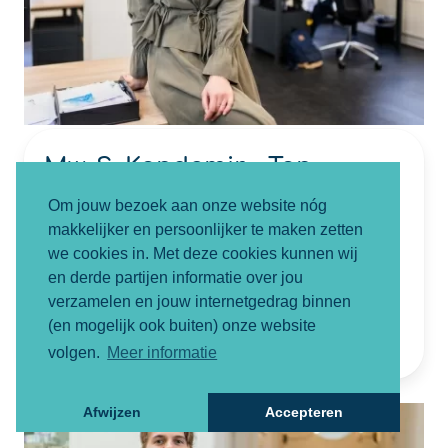
Mw. S. Kandemir - Tan
Letselschadejurist
Om jouw bezoek aan onze website nóg
makkelijker en persoonlijker te maken zetten
NIVRE Register-Expert
we cookies in. Met deze cookies kunnen wij
06-82852882
en derde partijen informatie over jou
verzamelen en jouw internetgedrag binnen
sevval@smartletselschade.nl
(en mogelijk ook buiten) onze website
volgen.
Meer informatie
Afwijzen
Accepteren