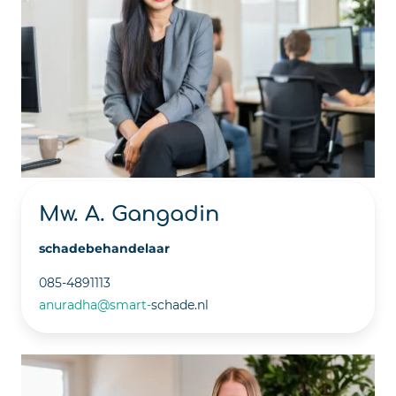
Mw. A. Gangadin
schadebehandelaar
085-4891113
anuradha@smart-
schade.nl