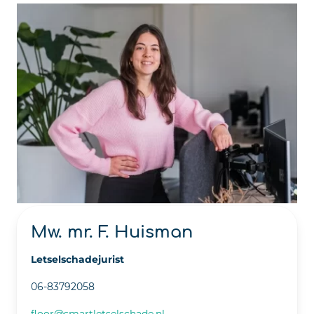
Mw. mr. F. Huisman
Letselschadejurist
06-83792058
floor@smartletselschade.nl