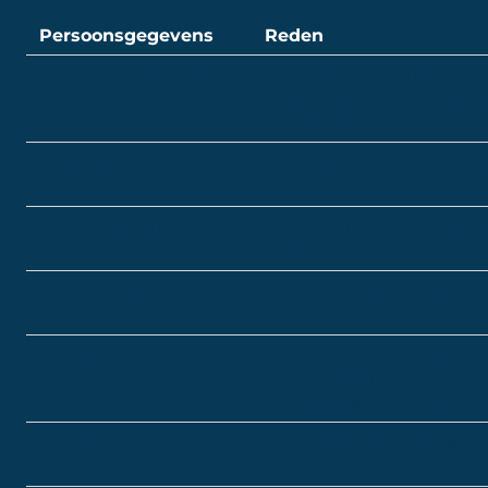
Persoonsgegevens
Reden
Voor- en achternaam
Om je bij het terugbellen
bericht per e-mail of per
aanspreken
Geslacht
Om je netjes te kunnen 
Adresgegevens
Om je indien noodzakelij
sturen
Telefoonnummer
Om in speciale gevallen j
E-mailadres
Om je antwoord te kunne
toestemming voor hebt g
nieuwsbrief of andere rel
IP-adres
Voor vaststellen van je lo