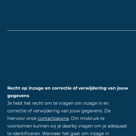
d
g
i
v
yt-remote-session-
youtube.com
S
name
d
g
i
v
Recht op inzage en correctie of verwijdering van jouw
gegevens
Je hebt het recht om te vragen om inzage in en
correctie of verwijdering van jouw gegevens. Zie
hiervoor onze
contactpagina
. Om misbruik te
voorkomen kunnen wij je daarbij vragen om je adequaat
te identificeren. Wanneer het gaat om inzage in