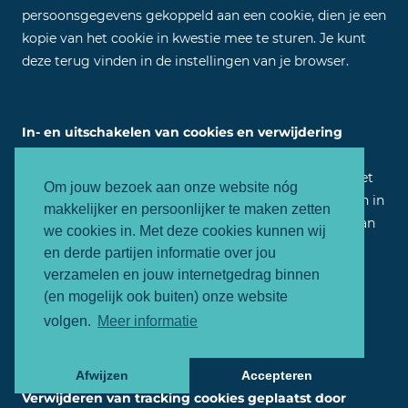
persoonsgegevens gekoppeld aan een cookie, dien je een
kopie van het cookie in kwestie mee te sturen. Je kunt
deze terug vinden in de instellingen van je browser.
In- en uitschakelen van cookies en verwijdering
daarvan
Meer informatie omtrent het in- en uitschakelen en het
Om jouw bezoek aan onze website nóg
verwijderen van cookies in jouw browser kun je vinden in
makkelijker en persoonlijker te maken zetten
de instructies en/of met behulp van de Help-functie van
we cookies in. Met deze cookies kunnen wij
je browser.
en derde partijen informatie over jou
verzamelen en jouw internetgedrag binnen
Je kunt eenvoudig de
cookievoorkeuren
(en mogelijk ook buiten) onze website
aanpassen
waarvoor je bij je eerste bezoek aan de
volgen.
Meer informatie
website hebt gekozen.
Afwijzen
Accepteren
Verwijderen van tracking cookies geplaatst door