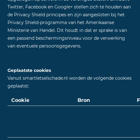
Twitter, Facebook en Google+ stellen zich te houden aan
de Privacy Shield principes en zijn aangesloten bij het
Privacy Shield-programma van het Amerikaanse
Ministerie van Handel. Dit houdt in dat er sprake is van
een passend beschermingsniveau voor de verwerking
van eventuele persoonsgegevens.
Geplaatste cookies
Vanuit smartletselschade.nl worden de volgende cookies
geplaatst:
Cookie
Bron
F
PHPSESSID
smartletselschade.nl
V
g
v
a