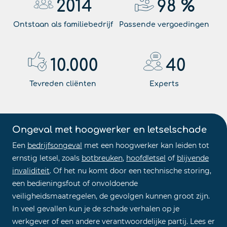
2014
98
%
Ontstaan als familiebedrijf
Passende vergoedingen
10.000
40
Tevreden cliënten
Experts
Ongeval met hoogwerker en letselschade
Een
bedrijfsongeval
met een hoogwerker kan leiden tot
ernstig letsel, zoals
botbreuken
,
hoofdletsel
of
blijvende
invaliditeit
. Of het nu komt door een technische storing,
een bedieningsfout of onvoldoende
veiligheidsmaatregelen, de gevolgen kunnen groot zijn.
In veel gevallen kun je de schade verhalen op je
werkgever of een andere verantwoordelijke partij. Lees er