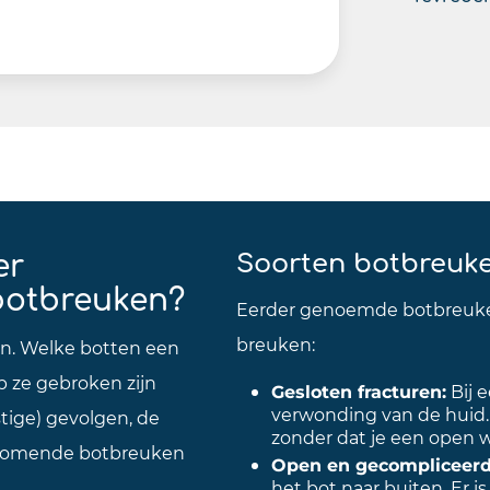
er
Soorten botbreuk
 botbreuken?
Eerder genoemde botbreuke
breuken:
ken. Welke botten een
p ze gebroken zijn
Gesloten fracturen:
Bij 
verwonding van de huid.
tige) gevolgen, de
zonder dat je een open w
rkomende botbreuken
Open en gecompliceerde
het bot naar buiten. Er 