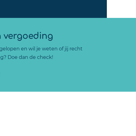
n vergoeding
elopen en wil je weten of jij recht
g? Doe dan de check!