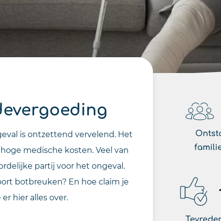
devergoeding
Ontst
eval is ontzettend vervelend. Het
famili
t hoge medische kosten. Veel van
delijke partij voor het ongeval.
oort botbreuken? En hoe claim je
r hier alles over.
Tevreden