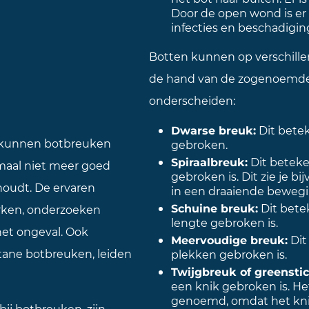
Door de open wond is er 
infecties en beschadigin
Botten kunnen op verschill
de hand van de zogenoemde 
onderscheiden:
Dwarse breuk:
Dit betek
Zo kunnen botbreuken
gebroken.
Spiraalbreuk:
Dit beteke
emaal niet meer goed
gebroken is. Dit zie je b
 houdt. De ervaren
in een draaiende bewegi
Schuine breuk:
Dit bete
rken, onderzoeken
lengte gebroken is.
het ongeval. Ook
Meervoudige breuk:
Dit
tane botbreuken, leiden
plekken gebroken is.
Twijgbreuk of greensti
een knik gebroken is. H
genoemd, omdat het knikj
bij botbreuken, zijn