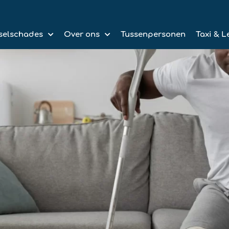
selschades
Over ons
Tussenpersonen
Taxi & L