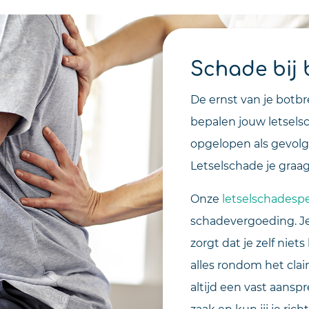
Schade bij 
De ernst van je botb
bepalen jouw letsel
opgelopen als gevolg
Letselschade je graag
Onze
letselschadespe
schadevergoeding. Je
zorgt dat je zelf niet
alles rondom het cla
altijd een vast aansp
zaak en kun jij je ric