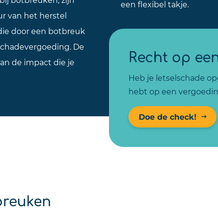
een flexibel takje.
r van het herstel
 die door een botbreuk
schadevergoeding. De
Recht op ee
an de impact die je
Heb je letselschade opg
hebt op een vergoedin
Doe de check!
breuken