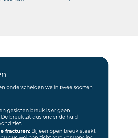
en
n onderscheiden we in twee soorten
een gesloten breuk is er geen
 De breuk zit dus onder de huid
ond ziet.
 fracturen:
Bij een open breuk steekt
is nu dus wel een zichtbare verwonding.