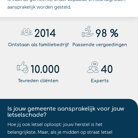
aansprakelijk worden gesteld.
2014
98
%
Ontstaan als familiebedrijf
Passende vergoedingen
10.000
40
Tevreden cliënten
Experts
Is jouw gemeente aansprakelijk voor jouw
letselschade?
Hoe jij ook letsel oploopt: jouw herstel is het
belangrijkste. Maar, als je midden op straat letsel