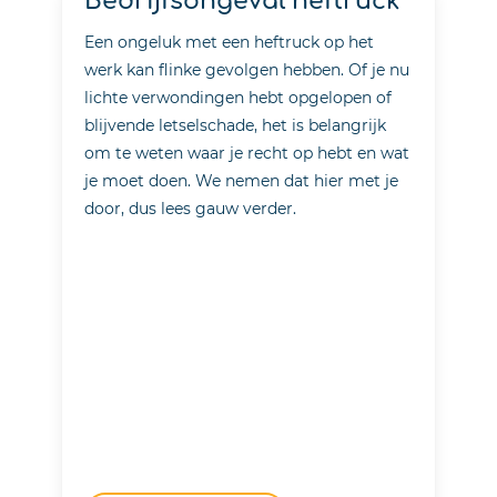
met hoogwerker
Werken met een hoogwerker brengt
risico’s met zich mee. Een val, een
aanrijding of een technische fout kan
ernstige gevolgen hebben. Heb je letsel
opgelopen door een hoogwerker
ongeluk? Dan heb je mogelijk recht op
een schadevergoeding. We vertellen je
hier hoe dat werkt.