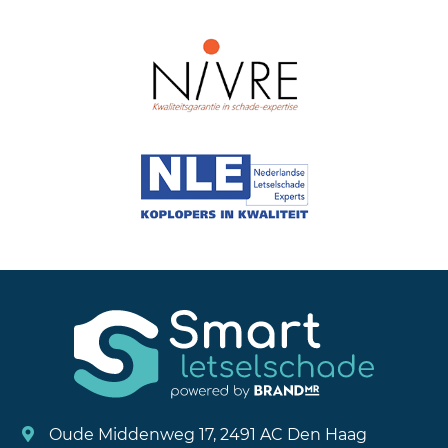
Oude Middenweg 17, 2491 AC Den Haag