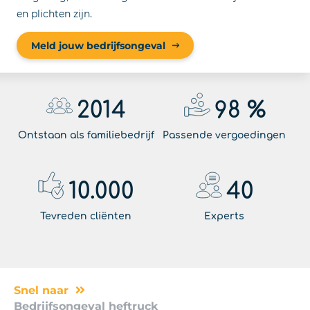
en plichten zijn.
Meld jouw bedrijfsongeval
2014
98
%
Ontstaan als familiebedrijf
Passende vergoedingen
10.000
40
Tevreden cliënten
Experts
Snel naar
Bedrijfsongeval heftruck