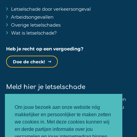
Letselschade door verkeersongeval
Arbeidsongevallen
Overige letselschades
Wat is letselschade?
Heb je recht op een vergoeding?
Doe de check!
Meld hier je letselschade
Binnen één minuut kan jij je zaak bij ons aanmelden
en zullen wij dezelfde werkdag nog contact met jou
Om jouw bezoek aan onze website nóg
opnemen.
makkelijker en persoonlijker te maken zetten
we cookies in. Met deze cookies kunnen wij
en derde partijen informatie over jou
Letselschade melden
verzamelen en jouw internetgedrag binnen