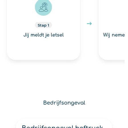
Stap 1
Jij meldt je letsel
Wij nemen
Bedrijfsongeval
Bedrijfsongeval: ongeluk