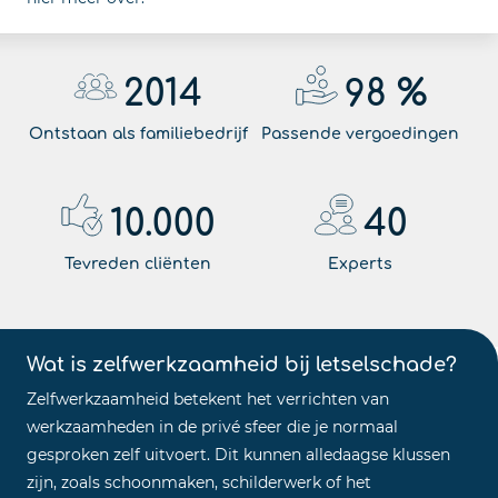
2014
98
%
Ontstaan als familiebedrijf
Passende vergoedingen
10.000
40
Tevreden cliënten
Experts
Wat is zelfwerkzaamheid bij letselschade?
Zelfwerkzaamheid betekent het verrichten van
werkzaamheden in de privé sfeer die je normaal
gesproken zelf uitvoert. Dit kunnen alledaagse klussen
zijn, zoals schoonmaken, schilderwerk of het