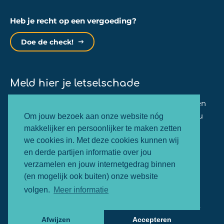
Heb je recht op een vergoeding?
Doe de check!
Meld hier je letselschade
Binnen één minuut kan jij je zaak bij ons aanmelden
en zullen wij dezelfde werkdag nog contact met jou
Om jouw bezoek aan onze website nóg
opnemen.
makkelijker en persoonlijker te maken zetten
we cookies in. Met deze cookies kunnen wij
en derde partijen informatie over jou
Letselschade melden
verzamelen en jouw internetgedrag binnen
(en mogelijk ook buiten) onze website
volgen.
Meer informatie
© 2026 - SMART letselschade
Cookie Policy
Webdesign &
realisatie:
Nextly
Afwijzen
Accepteren