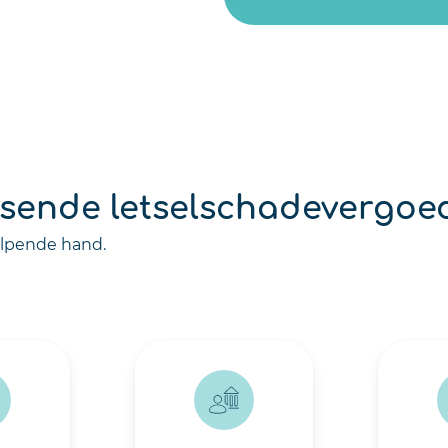
ssende letselschadevergoe
elpende hand.