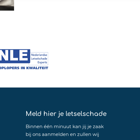
Meld hier je letselschade
Binnen één minuut kan jij je zaak
bij ons aanmelden en zullen wij