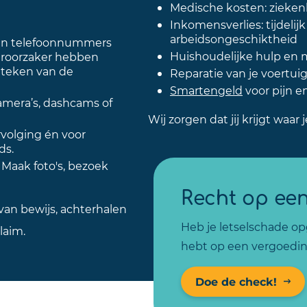
Medische kosten: ziekenh
Inkomensverlies: tijdelij
arbeidsongeschiktheid
n telefoonnummers
Huishoudelijke hulp en 
eroorzaker hebben
nteken van de
Reparatie van je voertui
Smartengeld
voor pijn e
mera’s, dashcams of
Wij zorgen dat jij krijgt waar 
rvolging én voor
ds.
Maak foto's, bezoek
Recht op ee
van bewijs, achterhalen
Heb je letselschade opg
laim.
hebt op een vergoedin
Doe de check!