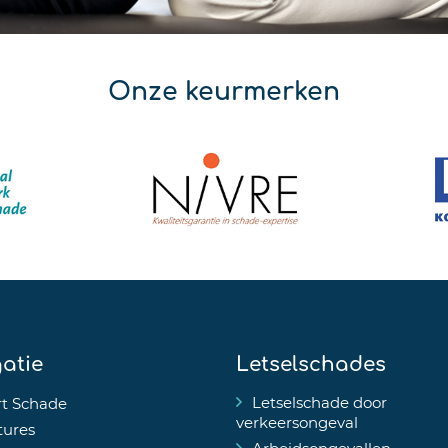
Onze keurmerken
atie
Letselschades
Letselschade door
t Schade
verkeersongeval
tures