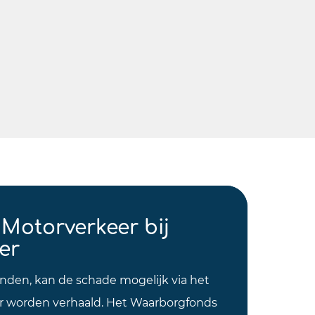
Motorverkeer bij
er
nden, kan de schade mogelijk via het
 worden verhaald. Het Waarborgfonds