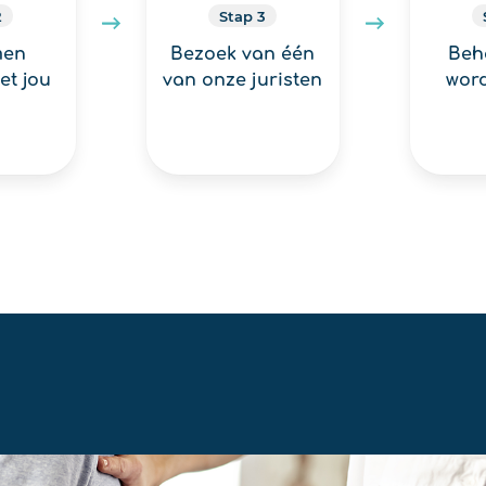
2
Stap 3
men
Bezoek van één
Beh
et jou
van onze juristen
word