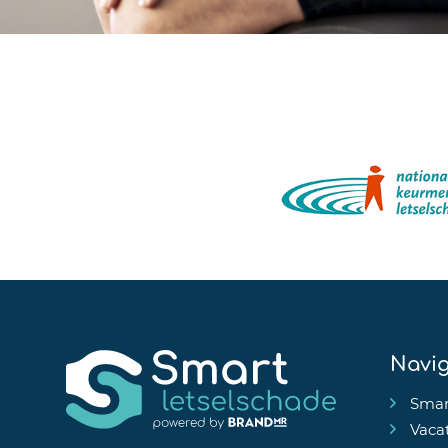
Navig
Smar
Vaca