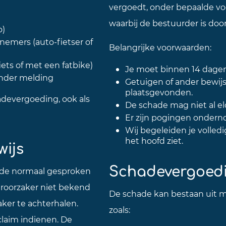
vergoedt, onder bepaalde vo
waarbij de bestuurder is doo
o)
emers (auto-fietser of
Belangrijke voorwaarden:
fiets of met een fatbike)
Je moet binnen 14 dagen 
nder melding
Getuigen of ander bewijs
plaatsgevonden.
hadevergoeding, ook als
De schade mag niet al el
Er zijn pogingen ondern
Wij begeleiden je volledi
het hoofd ziet.
wijs
Schadevergoedi
hade normaal gesproken
eroorzaker niet bekend
De schade kan bestaan uit m
aker te achterhalen.
zoals:
claim indienen. De