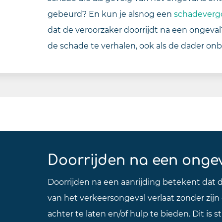
gebeurd? En kun je alsnog een
schadeverg
dat de veroorzaker doorrijdt na een ongeva
de schade te verhalen, ook als de dader onb
Doorrijden na een onge
Doorrijden na een aanrijding betekent dat d
van het verkeersongeval verlaat zonder zijn
achter te laten en/of hulp te bieden. Dit is s