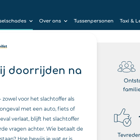
selschades
Over ons
Tussenpersonen
Taxi & L
list
j doorrijden na
Ontst
famili
zowel voor het slachtoffer als
ongeval met een auto, fiets of
al verlaat, blijft het slachtoffer
de vragen achter. Wie betaalt de
Tevreden
staan? Hoe bewijs je wat er is