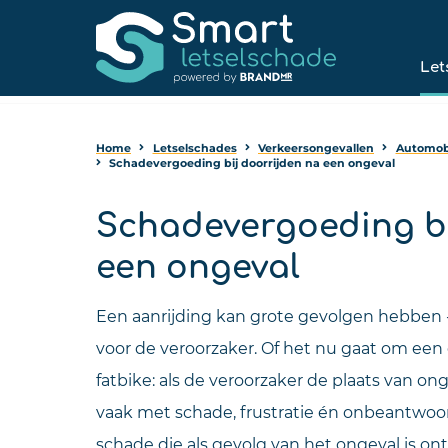
Let
Home
Letselschades
Verkeersongevallen
Automobi
Schadevergoeding bij doorrijden na een ongeval
Schadevergoeding bi
een ongeval
Een aanrijding kan grote gevolgen hebben - 
voor de veroorzaker. Of het nu gaat om een 
fatbike: als de veroorzaker de plaats van ongev
vaak met schade, frustratie én onbeantwoor
schade die als gevolg van het ongeval is ont