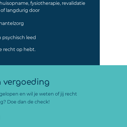
uisopname, fysiotherapie, revalidatie
k of langdurig door
mantelzorg
g
n psychisch leed
je recht op hebt.
n vergoeding
elopen en wil je weten of jij recht
g? Doe dan de check!