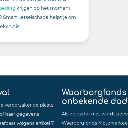
oeding
krijgen op het moment
l? Smart Letselschade helpt je om
ekend is.
val
Waarborgfonds 
onbekende dad
e veroorzaker de plaats
Als de dader niet wordt gevo
 of haar gegevens
Waarborgfonds Motorverkeer
trafbaar volgens artikel 7