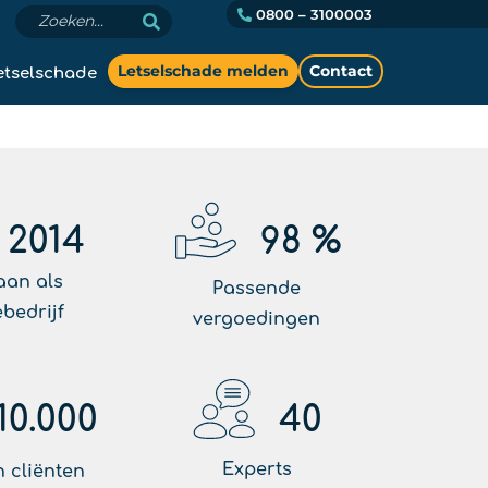
0800 – 3100003
etselschade
Letselschade melden
Contact
2014
98
%
aan als
Passende
ebedrijf
vergoedingen
10.000
40
Experts
 cliënten