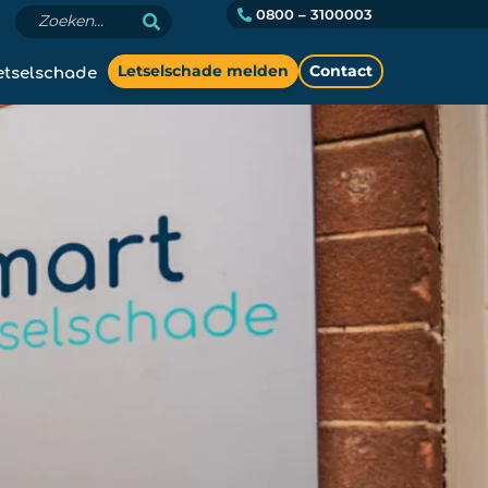
0800 – 3100003
etselschade
Letselschade melden
Contact