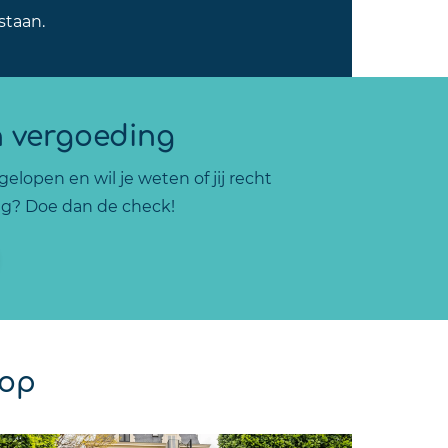
staan.
n vergoeding
elopen en wil je weten of jij recht
g? Doe dan de check!
rop