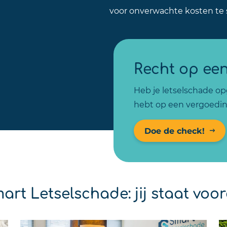
voor onverwachte kosten te 
Recht op ee
Heb je letselschade opg
hebt op een vergoedin
Doe de check!
art Letselschade: jij staat voo