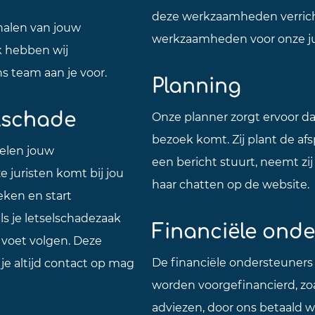
deze werkzaamheden verrich
halen van jouw
werkzaamheden voor onze ju
ok hebben wij
ns team aan je voor.
Planning
elschade
Onze planner zorgt ervoor dat
bezoek komt. Zij plant de af
elen jouw
een bericht stuurt, neemt zi
e juristen komt bij jou
haar chatten op de website.
eken en start
ls je letselschadezaak
Financiële ond
e voet volgen. Deze
De financiële ondersteuners
je altijd contact op mag
worden voorgefinancierd, zo
adviezen, door ons betaald 