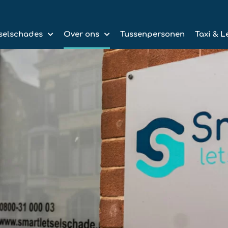
selschades
Over ons
Tussenpersonen
Taxi & L