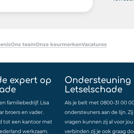
enis
Ons team
Onze keurmerken
Vacatures
de expert op
Ondersteuning 
hade
Letselschade
n familiebedrijf. Lisa
Als je belt met 0800-31 00 00
r broers en vader.
ondersteuners aan de lijn. Zij
d tot een kantoor met
vragen kunnen zij al voor jo
l Nederland werkzaam.
verbinden zij je ook graag d