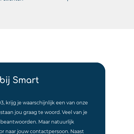
bij Smart
3, krijg je waarschijnlijk een van onze
 staan jou graag te woord. Veel van je
u beantwoorden. Maar natuurlijk
oor naar jouw contactpersoon. Naast