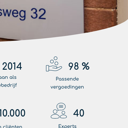
2014
98
%
aan als
Passende
ebedrijf
vergoedingen
10.000
40
Experts
 cliënten