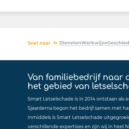
Diensten
Werkwijze
Geschied
Snel naar
Van familiebedrijf naar 
het gebied van letselsc
Smart Letselschade is in 2014 ontstaan als ee
Sjaardema begon het bedrijf samen met haa
Inmiddels is Smart Letselschade uitgegroei
verschillende expertises en zijn wij in hee