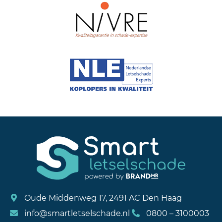
Oude Middenweg 17, 2491 AC Den Haag
info@smartletselschade.nl
0800 – 3100003