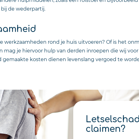
bij de wederpartij.
zaamheid
le werkzaamheden rond je huis uitvoeren? Of is het onmo
ag je hiervoor hulp van derden inroepen die wij voor 
heid gemaakte kosten dienen levenslang vergoed te word
Letselscha
claimen?