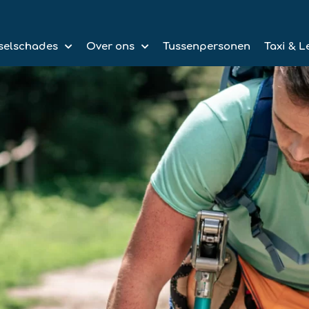
selschades
Over ons
Tussenpersonen
Taxi & L