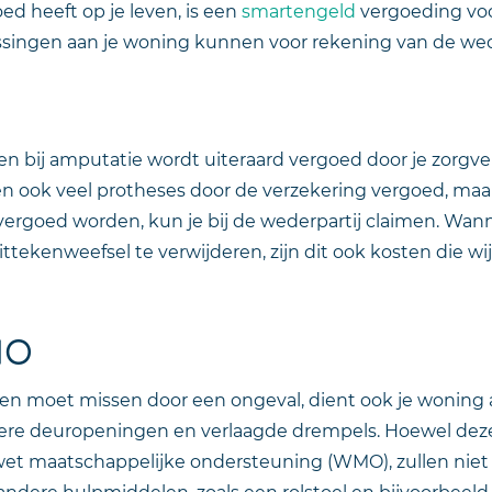
ed heeft op je leven, is een
smartengeld
vergoeding voo
singen aan je woning kunnen voor rekening van de we
n bij amputatie wordt uiteraard vergoed door je zorgver
ook veel protheses door de verzekering vergoed, maar l
 vergoed worden, kun je bij de wederpartij claimen. Wan
ttekenweefsel te verwijderen, zijn dit ook kosten die wi
MO
n moet missen door een ongeval, dient ook je woning 
ere deuropeningen en verlaagde drempels. Hoewel dez
et maatschappelijke ondersteuning (WMO), zullen niet
andere hulpmiddelen, zoals een rolstoel en bijvoorbeeld