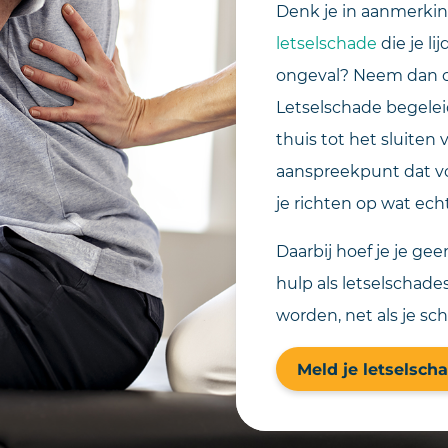
Denk je in aanmerki
letselschade
die je l
ongeval? Neem dan co
Letselschade begeleid
thuis tot het sluiten v
aanspreekpunt dat vol
je richten op wat echt 
Daarbij hoef je je ge
hulp als letselschades
worden, net als je sc
Meld je letselscha