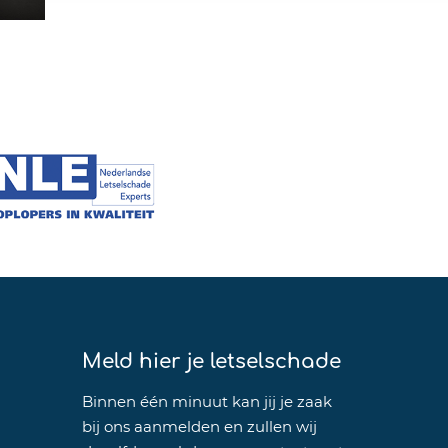
Meld hier je letselschade
Binnen één minuut kan jij je zaak
bij ons aanmelden en zullen wij