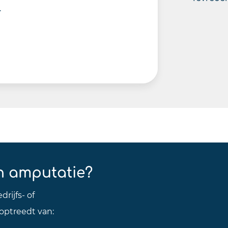
.
n amputatie?
rijfs- of
optreedt van: