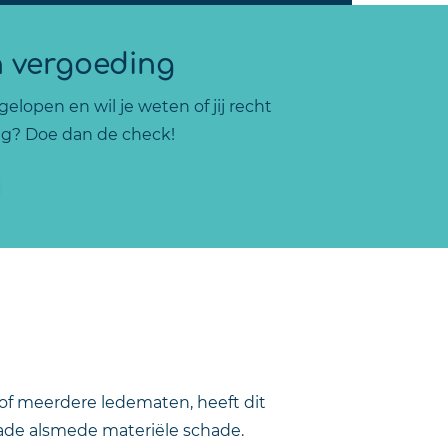
n vergoeding
elopen en wil je weten of jij recht
g? Doe dan de check!
of meerdere ledematen, heeft dit
hade alsmede materiële schade.