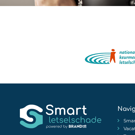
Navig
Smar
Vaca