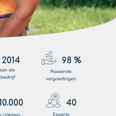
2014
98
%
aan als
Passende
ebedrijf
vergoedingen
10.000
40
Experts
 cliënten