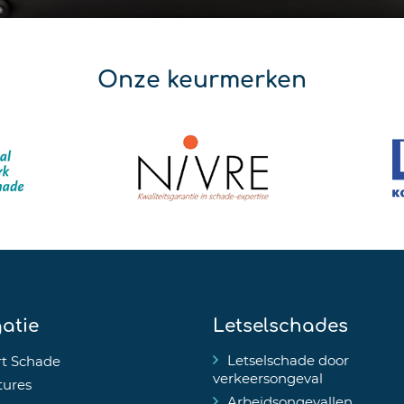
Onze keurmerken
atie
Letselschades
Letselschade door
t Schade
verkeersongeval
tures
Arbeidsongevallen