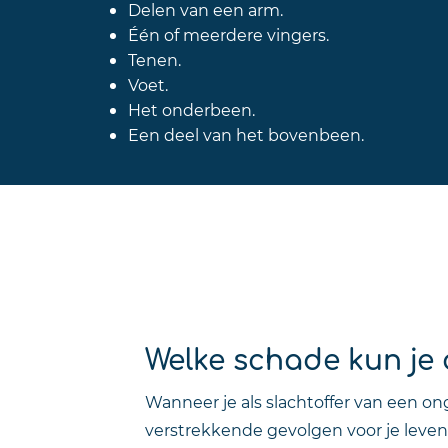
Delen van een arm.
Één of meerdere vingers.
Tenen.
Voet.
Het onderbeen.
Een deel van het bovenbeen.
Welke schade kun je 
Wanneer je als slachtoffer van een o
verstrekkende gevolgen voor je leven