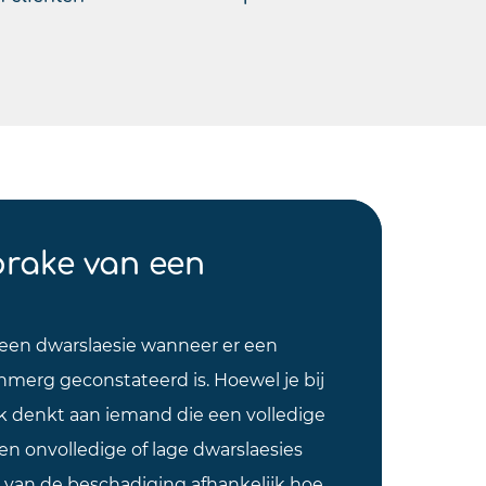
prake van een
 een dwarslaesie wanneer er een
merg geconstateerd is. Hoewel je bij
jk denkt aan iemand die een volledige
n onvolledige of lage dwarslaesies
ts van de beschadiging afhankelijk hoe