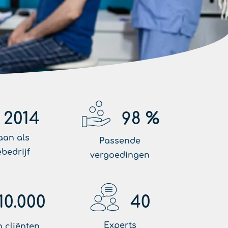
2014
98
%
aan als
Passende
ebedrijf
vergoedingen
10.000
40
Experts
 cliënten