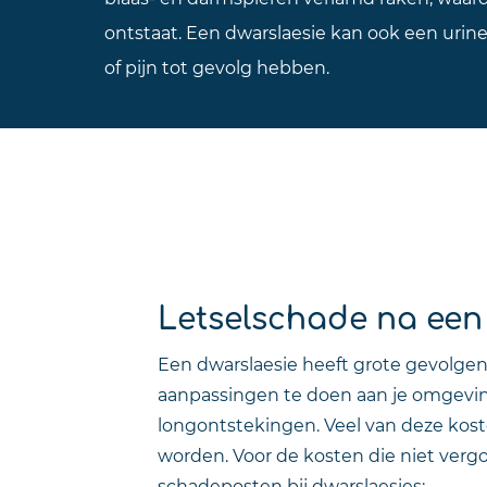
ontstaat. Een dwarslaesie kan ook een uri
of pijn tot gevolg hebben.
Letselschade na een
Een dwarslaesie heeft grote gevolgen 
aanpassingen te doen aan je omgeving
longontstekingen. Veel van deze kost
worden. Voor de kosten die niet vergo
schadeposten bij dwarslaesies: