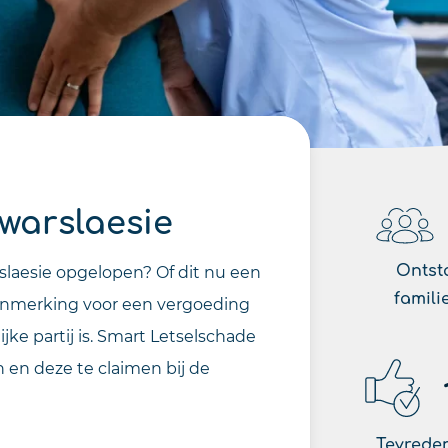
warslaesie
Ontst
slaesie opgelopen? Of dit nu een
famili
n aanmerking voor een vergoeding
jke partij is. Smart Letselschade
n en deze te claimen bij de
Tevreden