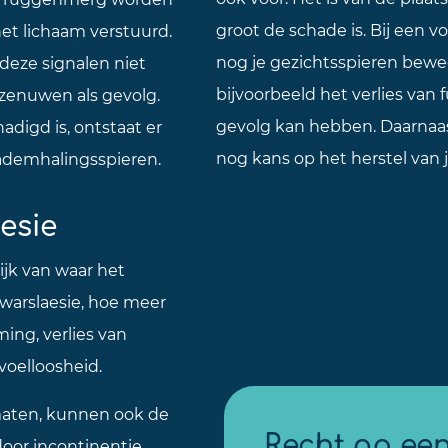
groot de schade is. Bij een v
het lichaam verstuurd.
nog je gezichtsspieren beweg
deze signalen niet
bijvoorbeeld het verlies van f
zenuwen als gevolg.
gevolg kan hebben. Daarnaast
digd is, ontstaat er
nog kans op het herstel van 
ademhalingsspieren.
esie
ijk van waar het
warslaesie, hoe meer
ing, verlies van
voelloosheid.
maten, kunnen ook de
Recht op ee
oor incontinentie