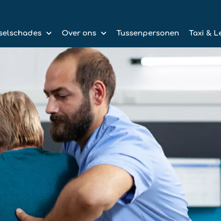
selschades
Over ons
Tussenpersonen
Taxi & L