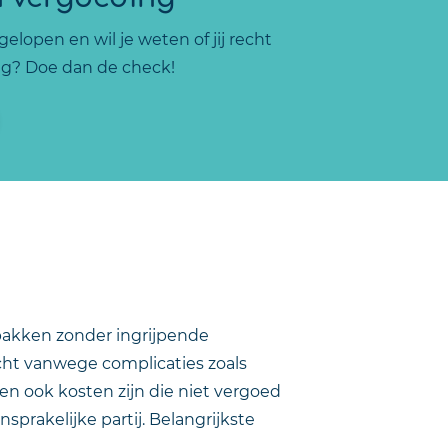
elopen en wil je weten of jij recht
g? Doe dan de check!
ppakken zonder ingrijpende
cht vanwege complicaties zoals
en ook kosten zijn die niet vergoed
prakelijke partij. Belangrijkste