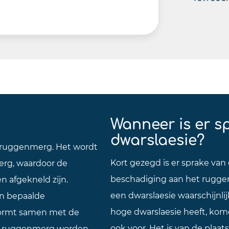
Wanneer is er s
dwarslaesie?
e ruggenmerg. Het wordt
Kort gezegd is er sprake van
rg, waardoor de
beschadiging aan het ruggen
 afgekneld zijn.
een dwarslaesie waarschijnli
n bepaalde
hoge dwarslaesie heeft, kome
vormt samen met de
ook voor. Het is van de plaa
het ruggenmerg worden