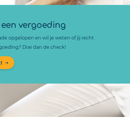
 een vergoeding
ade opgelopen en wil je weten of jij recht
goeding? Doe dan de check!
!