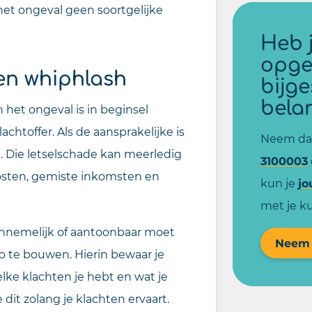
 het ongeval geen soortgelijke
Heb j
opge
en whiphlash
bijg
bela
 het ongeval is in beginsel
achtoffer. Als de aansprakelijke is
Neem dan
. Die letselschade kan meerledig
3100003
osten, gemiste inkomsten en
kun je
jo
met je 
annemelijk of aantoonbaar moet
Neem 
p te bouwen. Hierin bewaar je
elke klachten je hebt en wat je
dit zolang je klachten ervaart.