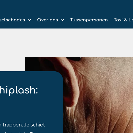
selschades
Over ons
Tussenpersonen
Taxi & L
hiplash:
m trappen. Je schiet