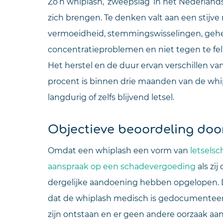
Zo’n whiplash, ‘zweepslag’ in het Nederland
zich brengen. Te denken valt aan een stijve n
vermoeidheid, stemmingswisselingen, gehe
concentratieproblemen en niet tegen te fel 
Het herstel en de duur ervan verschillen van
procent is binnen drie maanden van de whip
langdurig of zelfs blijvend letsel.
Objectieve beoordeling door
Omdat een whiplash een vorm van
letsels
a
anspraak op een schadevergoeding
als zi
dergelijke aandoening hebben opgelopen. D
dat de whiplash medisch is gedocumenteerd
zijn ontstaan en er geen andere oorzaak aa