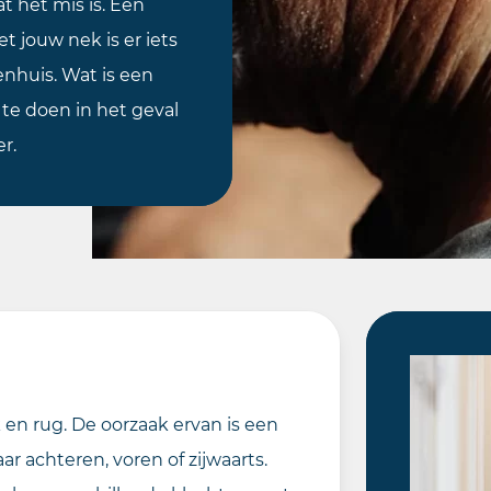
t het mis is. Een
et jouw nek is er iets
enhuis. Wat is een
 te doen in het geval
r.
en rug. De oorzaak ervan is een
r achteren, voren of zijwaarts.