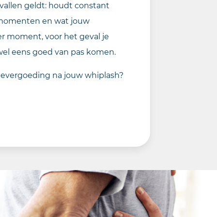
evallen geldt: houdt constant
ke momenten en wat jouw
er moment, voor het geval je
wel eens goed van pas komen.
devergoeding na jouw whiplash?