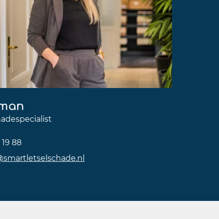
lman
adespecialist
 19 88
@smartletselschade.nl