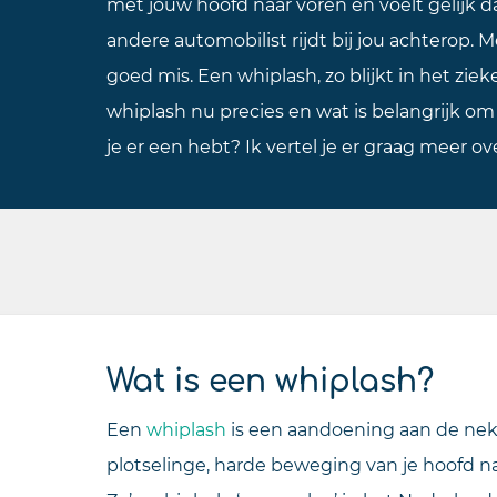
met jouw hoofd naar voren en voelt gelijk da
andere automobilist rijdt bij jou achterop. M
goed mis. Een whiplash, zo blijkt in het ziek
whiplash nu precies en wat is belangrijk om
je er een hebt? Ik vertel je er graag meer ove
Wat is een whiplash?
Een
whiplash
is een aandoening aan de nek 
plotselinge, harde beweging van je hoofd naa