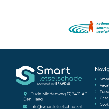
Navig
Smar
Vaca
Tuss
Oude Middenweg 17, 2491 AC
Case
Den Haag
Cooki
info@smartletselschade.nl