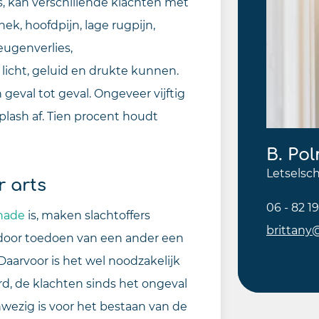
s, kan verschillende klachten met
ek, hoofdpijn, lage rugpijn,
ugenverlies,
licht, geluid en drukte kunnen.
 geval tot geval. Ongeveer vijftig
lash af. Tien procent houdt
B. Po
Letselsch
 arts
06 - 82 19
chade
is, maken slachtoffers
brittany
j door toedoen van een ander een
aarvoor is het wel noodzakelijk
, de klachten sinds het ongeval
nwezig is voor het bestaan van de