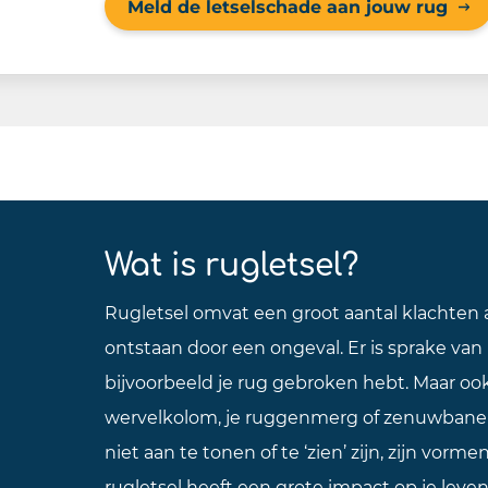
Meld de letselschade aan jouw rug
Wat is rugletsel?
Rugletsel omvat een groot aantal klachten a
ontstaan door een ongeval. Er is sprake van r
bijvoorbeeld je rug gebroken hebt. Maar oo
wervelkolom, je ruggenmerg of zenuwbanen
niet aan te tonen of te ‘zien’ zijn, zijn vorme
rugletsel heeft een grote impact op je leve