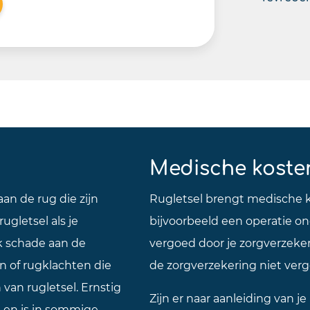
Medische kosten
an de rug die zijn
Rugletsel brengt medische 
ugletsel als je
bijvoorbeeld een operatie 
k schade aan de
vergoed door je zorgverzeker
 of rugklachten die
de zorgverzekering niet ver
n van rugletsel. Ernstig
Zijn er naar aanleiding van 
n en is in sommige