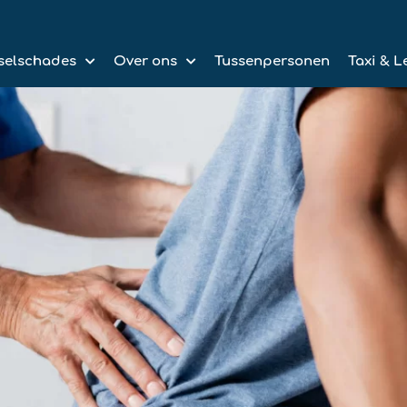
selschades
Over ons
Tussenpersonen
Taxi & L