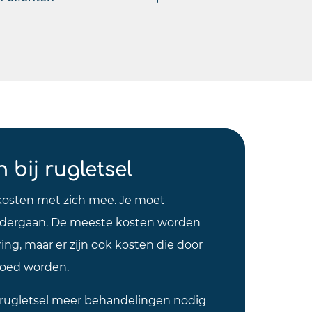
 bij rugletsel
kosten met zich mee. Je moet
ondergaan. De meeste kosten worden
ing, maar er zijn ook kosten die door
goed worden.
je rugletsel meer behandelingen nodig