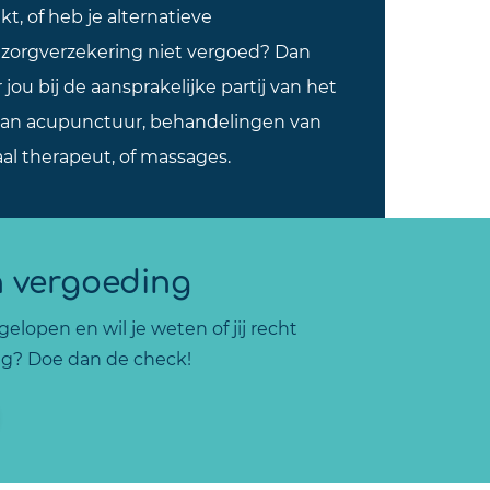
t, of heb je alternatieve
 zorgverzekering niet vergoed? Dan
ou bij de aansprakelijke partij van het
 aan acupunctuur, behandelingen van
aal therapeut, of massages.
n vergoeding
elopen en wil je weten of jij recht
g? Doe dan de check!