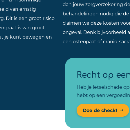
dan jouw zorgverzekering dek
eeld van ernstig
behandelingen nodig die de
. Dit is een groot risico
claimen we deze kosten voor j
graat is van groot
ongeval. Denk bijvoorbeeld
dat je kunt bewegen en
een osteopaat of cranio-sacr
Recht op ee
Heb je letselschade opg
hebt op een vergoedin
Doe de check!