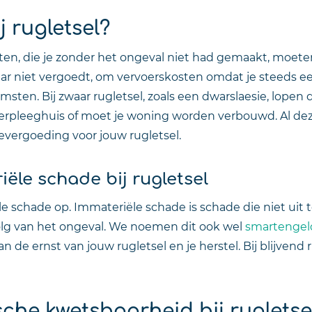
 rugletsel?
osten, die je zonder het ongeval niet had gemaakt, moe
ar niet vergoedt, om vervoerskosten omdat je steeds e
sten. Bij zwaar rugletsel, zoals een dwarslaesie, lope
rpleeghuis of moet je woning worden verbouwd. Al de
evergoeding voor jouw rugletsel.
ële schade bij rugletsel
iële schade op. Immateriële schade is schade die niet uit
evolg van het ongeval. We noemen dit ook wel
smartengel
 de ernst van jouw rugletsel en je herstel. Bij blijvend 
he kwetsbaarheid bij rugletse