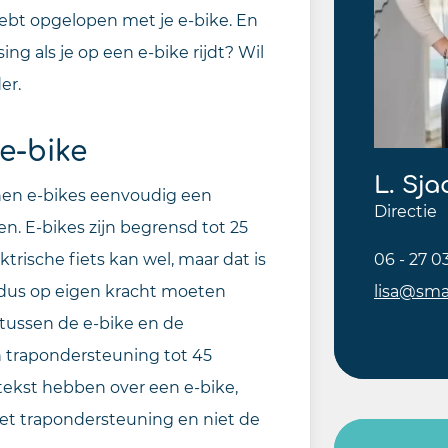
hebt opgelopen met je e-bike. En
ing als je op een e-bike rijdt? Wil
er.
e-bike
L. Sj
unnen e-bikes eenvoudig een
Directie
en. E-bikes zijn begrensd tot 25
ktrische fiets kan wel, maar dat is
06 - 27 0
 dus op eigen kracht moeten
lisa@sma
l tussen de e-bike en de
 trapondersteuning tot 45
tekst hebben over een e-bike,
et trapondersteuning en niet de