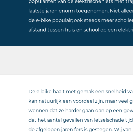
populariteit van de elektrische fiets met t
laatste jaren enorm toegenomen. Niet allee
de e-bike populair; ook steeds meer scholi
afstand tussen huis en school op een elektri
De e-bike haalt met gemak een snelheid van
kan natuurlijk een voordeel zijn, maar veel
wennen dat ze harder gaan dan op een gewon
dat het aantal gevallen van letselschade ti
de afgelopen jaren fors is gestegen. Wij van