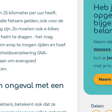
Heb j
opge
25 kilometer per uur heeft,
bijg
alle fietsers gelden, ook voor de
bela
g zijn. Zo moeten ook e-bikes
n helm te dragen - het mag
Neem dan
g om erop te mogen rijden en hoef
3100003
ijkheidsverzekering (WA-
kun je
jo
el aan om evengoed
met je 
iten.
Neem 
en ongeval met een
ietsers, betekent ook dat ze
Delen: