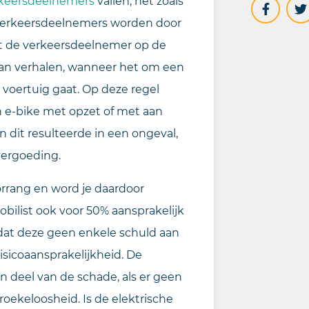
rkeersdeelnemers
vallen, net zoals
 verkeersdeelnemers worden door
at de verkeersdeelnemer op de
e kan verhalen, wanneer het om een
voertuig gaat. Op deze regel
en e-bike met opzet of met aan
dit resulteerde in een ongeval,
vergoeding.
oorrang en word je daardoor
bilist ook voor 50% aansprakelijk
t dat deze geen enkele schuld aan
isicoaansprakelijkheid. De
n deel van de schade, als er geen
roekeloosheid. Is de elektrische