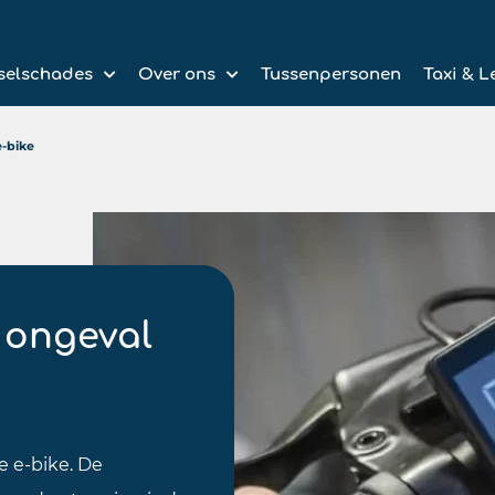
selschades
Over ons
Tussenpersonen
Taxi & L
-bike
 ongeval
 e-bike. De