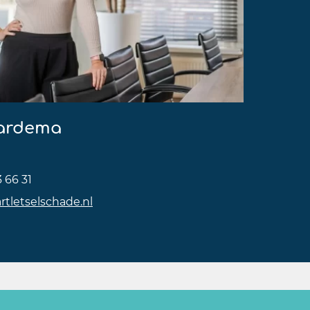
aardema
3 66 31
rtletselschade.nl