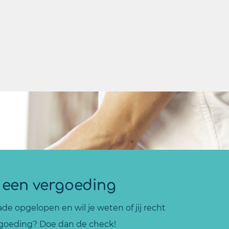
 een vergoeding
ade opgelopen en wil je weten of jij recht
goeding? Doe dan de check!