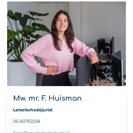
Mw. mr. F. Huisman
Letselschadejurist
06-83792058
floor@smartletselschade.nl