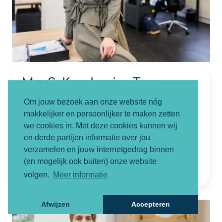
Mw. S. Kandemir - Tan
Letselschadejurist
Om jouw bezoek aan onze website nóg
makkelijker en persoonlijker te maken zetten
NIVRE Register-Expert
we cookies in. Met deze cookies kunnen wij
06-82852882
en derde partijen informatie over jou
verzamelen en jouw internetgedrag binnen
sevval@smartletselschade.nl
(en mogelijk ook buiten) onze website
volgen.
Meer informatie
Afwijzen
Accepteren