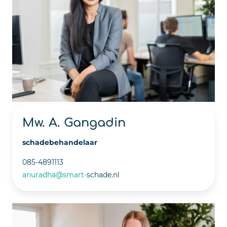
Mw. A. Gangadin
schadebehandelaar
085-4891113
anuradha@smart-
schade.nl