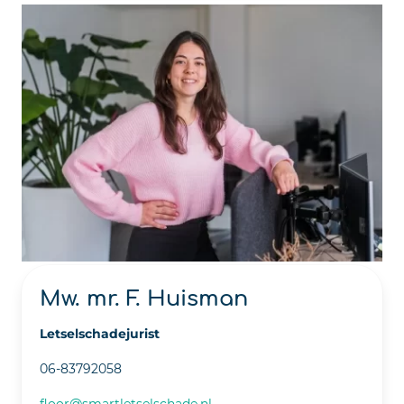
Mw. mr. F. Huisman
Letselschadejurist
06-83792058
floor@smartletselschade.nl