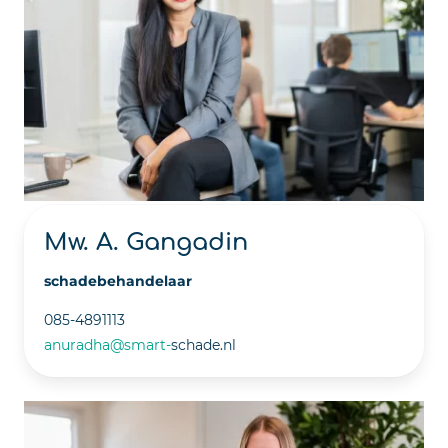
Mw. A. Gangadin
schadebehandelaar
085-4891113
anuradha@smart-
schade.nl