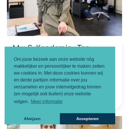
Mw. S. Kandemir - Tan
Letselschadejurist
Om jouw bezoek aan onze website nóg
makkelijker en persoonlijker te maken zetten
NIVRE Register-Expert
we cookies in. Met deze cookies kunnen wij
06-82852882
en derde partijen informatie over jou
verzamelen en jouw internetgedrag binnen
sevval@smartletselschade.nl
(en mogelijk ook buiten) onze website
volgen.
Meer informatie
Afwijzen
Accepteren