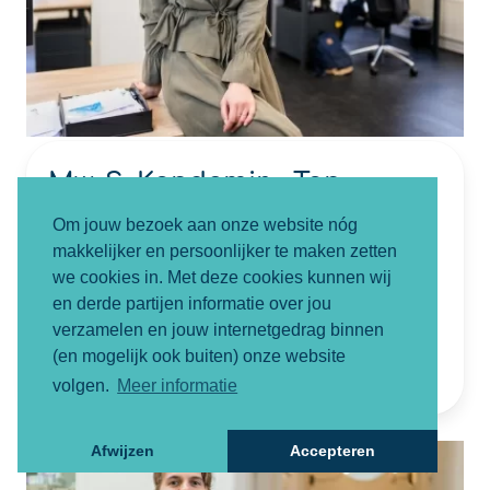
Mw. S. Kandemir - Tan
Letselschadejurist
Om jouw bezoek aan onze website nóg
makkelijker en persoonlijker te maken zetten
NIVRE Register-Expert
we cookies in. Met deze cookies kunnen wij
06-82852882
en derde partijen informatie over jou
verzamelen en jouw internetgedrag binnen
sevval@smartletselschade.nl
(en mogelijk ook buiten) onze website
volgen.
Meer informatie
Afwijzen
Accepteren