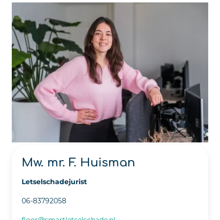
Mw. mr. F. Huisman
Letselschadejurist
06-83792058
floor@smartletselschade.nl