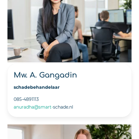
Mw. A. Gangadin
schadebehandelaar
085-4891113
anuradha@smart-
schade.nl