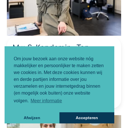
Mw. S. Kandemir - Tan
Letselschadejurist
Om jouw bezoek aan onze website nóg
makkelijker en persoonlijker te maken zetten
NIVRE Register-Expert
we cookies in. Met deze cookies kunnen wij
06-82852882
en derde partijen informatie over jou
verzamelen en jouw internetgedrag binnen
sevval@smartletselschade.nl
(en mogelijk ook buiten) onze website
volgen.
Meer informatie
Afwijzen
Accepteren