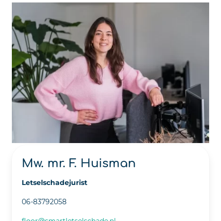
Mw. mr. F. Huisman
Letselschadejurist
06-83792058
floor@smartletselschade.nl