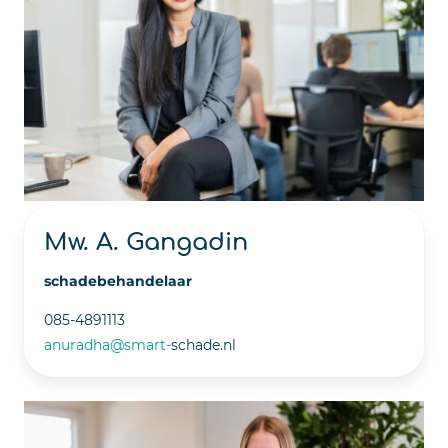
Mw. A. Gangadin
schadebehandelaar
085-4891113
anuradha@smart-
schade.nl