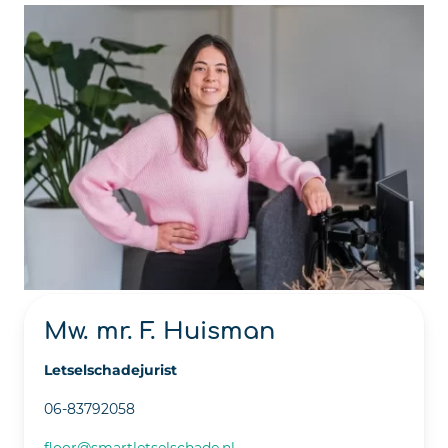
Mw. mr. F. Huisman
Letselschadejurist
06-83792058
floor@smartletselschade.nl