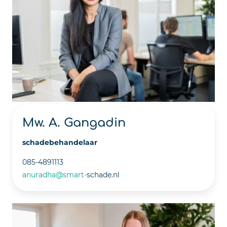
Mw. A. Gangadin
schadebehandelaar
085-4891113
anuradha@smart-
schade.nl