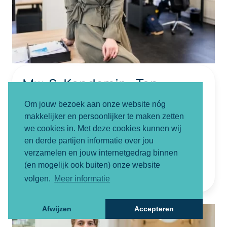
Mw. S. Kandemir - Tan
Letselschadejurist
Om jouw bezoek aan onze website nóg
makkelijker en persoonlijker te maken zetten
NIVRE Register-Expert
we cookies in. Met deze cookies kunnen wij
06-82852882
en derde partijen informatie over jou
verzamelen en jouw internetgedrag binnen
sevval@smartletselschade.nl
(en mogelijk ook buiten) onze website
volgen.
Meer informatie
Afwijzen
Accepteren