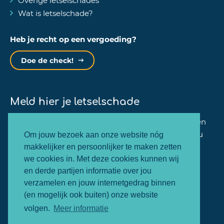
Overige letselschades
Wat is letselschade?
Heb je recht op een vergoeding?
Doe de check!
Meld hier je letselschade
Binnen één minuut kan jij je zaak bij ons aanmelden
en zullen wij dezelfde werkdag nog contact met jou
Om jouw bezoek aan onze website nóg
opnemen.
makkelijker en persoonlijker te maken zetten
we cookies in. Met deze cookies kunnen wij
en derde partijen informatie over jou
Letselschade melden
verzamelen en jouw internetgedrag binnen
(en mogelijk ook buiten) onze website
volgen.
Meer informatie
© 2026 - SMART letselschade
Cookie Policy
Webdesign &