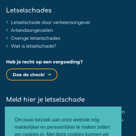
Letselschades
Letselschade door verkeersongeval
Arbeidsongevallen
Overige letselschades
Wat is letselschade?
Heb je recht op een vergoeding?
Doe de check!
Meld hier je letselschade
Binnen één minuut kan jij je zaak bij ons aanmelden
en zullen wij dezelfde werkdag nog contact met jou
Om jouw bezoek aan onze website nóg
opnemen.
makkelijker en persoonlijker te maken zetten
we cookies in. Met deze cookies kunnen wij