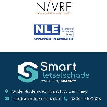
Oude Middenweg 17, 2491 AC Den Haag
info@smartletselschade.nl
0800 – 3100003