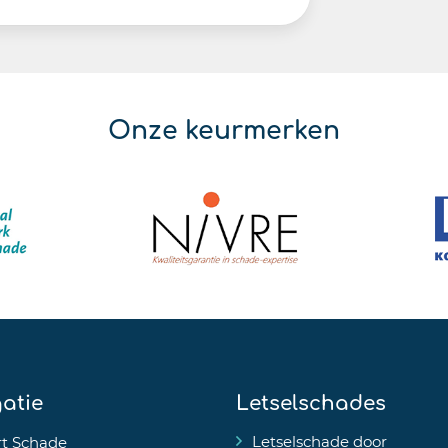
Onze keurmerken
atie
Letselschades
Letselschade door
t Schade