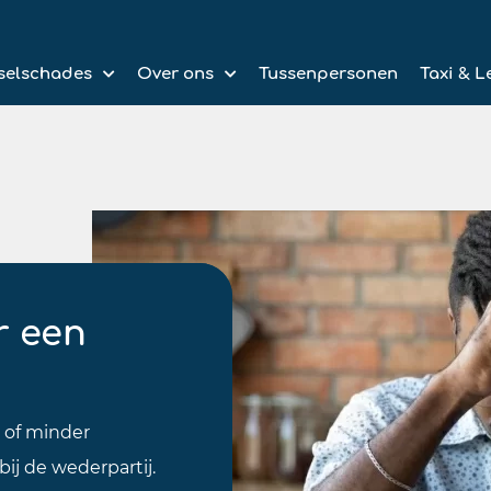
selschades
Over ons
Tussenpersonen
Taxi & L
r een
n of minder
bij de wederpartij.