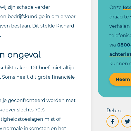
 wij zijn schade verder
Onze
let
n bedrijfskundige in om ervoor
graag te 
ijven bestaan. Dit stelde Richard
verhalen
.
telefoni
via
0800
en ongeval
achterla
kunnen 
hikt raken. Dit hoeft niet altijd
l. Soms heeft dit grote financiële
Neem 
un je geconfronteerd worden met
Delen:
rkgever slechts 70%
atigheidstoeslagen mist of
uw normale inkomsten en het