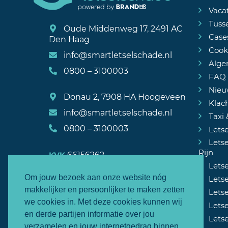
Vaca
Tuss
Oude Middenweg 17, 2491 AC
Case
Den Haag
Cooki
info@smartletselschade.nl
Alge
0800 – 3100003
FAQ
Nieu
Donau 2, 7908 HA Hoogeveen
Klac
info@smartletselschade.nl
Taxi 
0800 – 3100003
Letse
Letse
Rijn
66156262
KVK
Letse
8564.19.217.B.01
BTW
Om jouw bezoek aan onze website nóg
Lets
makkelijker en persoonlijker te maken zetten
Lets
we cookies in. Met deze cookies kunnen wij
Lets
en derde partijen informatie over jou
Lets
verzamelen en jouw internetgedrag binnen