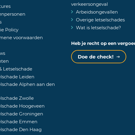
verkeersongeval
tures
Arbeidsongevallen
enpersonen
Overige letselschades
s
Wat is letselschade?
e Policy
mene voorwaarden
Heb je recht op een vergo
ws
Doe de check!
hten
& Letselschade
lschade Leiden
lschade Alphen aan den
lschade Zwolle
elschade Hoogeveen
elschade Groningen
elschade Emmen
elschade Den Haag