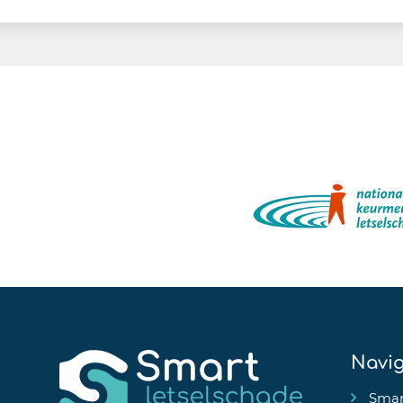
Navig
Smar