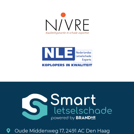
Oude Middenweg 17, 2491 AC Den Haag