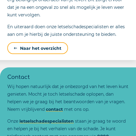
dat je na een ongeval zo snel als mogelijk je leven weer
kunt vervolgen.
En uiteraard doen onze letselschadespecialisten er alles
aan om je hierbij de juiste ondersteuning te bieden.
Naar het overzicht
Contact
Wij hopen natuurlijk dat je onbezorgd van het leven kunt
genieten. Mocht je toch letselschade oplopen, dan
helpen we je graag bij het beantwoorden van je vragen.
Neem vrijblijvend
contact
met ons op.
Onze
letselschadespecialisten
staan je graag te woord
en helpen je bij het verhalen van de schade. Je kunt