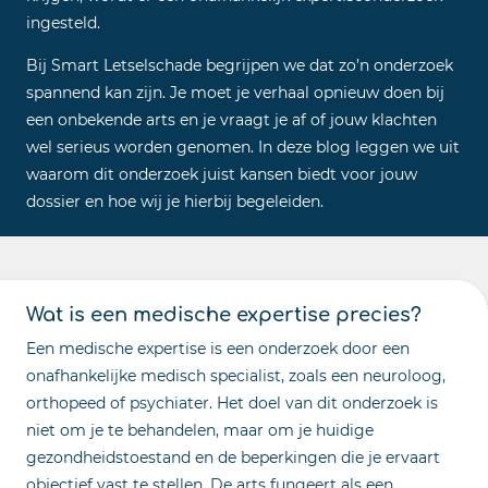
ingesteld.
Bij Smart Letselschade begrijpen we dat zo’n onderzoek
spannend kan zijn. Je moet je verhaal opnieuw doen bij
een onbekende arts en je vraagt je af of jouw klachten
wel serieus worden genomen. In deze blog leggen we uit
waarom dit onderzoek juist kansen biedt voor jouw
dossier en hoe wij je hierbij begeleiden.
Wat is een medische expertise precies?
Een medische expertise is een onderzoek door een
onafhankelijke medisch specialist, zoals een neuroloog,
orthopeed of psychiater. Het doel van dit onderzoek is
niet om je te behandelen, maar om je huidige
gezondheidstoestand en de beperkingen die je ervaart
objectief vast te stellen. De arts fungeert als een