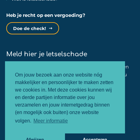
Heb je recht op een vergoeding?
Doe de check!
Meld hier je letselschade
Binnen één minuut kan jij je zaak bij ons aanmelden
en zullen wij dezelfde werkdag nog contact met jou
Om jouw bezoek aan onze website nóg
opnemen.
makkelijker en persoonlijker te maken zetten
we cookies in. Met deze cookies kunnen wij
en derde partijen informatie over jou
Letselschade melden
verzamelen en jouw internetgedrag binnen
(en mogelijk ook buiten) onze website
volgen.
Meer informatie
© 2026 - SMART letselschade
Cookie Policy
Webdesign &
realisatie:
Nextly
Afwijzen
Accepteren